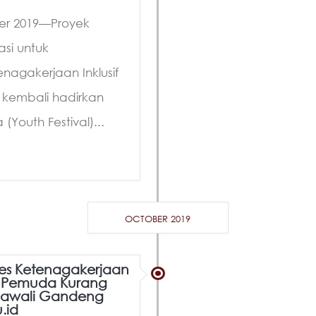
er 2019—Proyek
si untuk
agakerjaan Inklusif
) kembali hadirkan
(Youth Festival)...
OCTOBER 2019
es Ketenagakerjaan
0 Pemuda Kurang
jawali Gandeng
.id