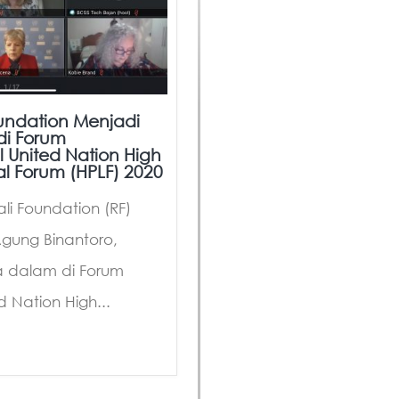
undation Menjadi
di Forum
l United Nation High
cal Forum (HPLF) 2020
ali Foundation (RF)
Agung Binantoro,
 dalam di Forum
d Nation High...