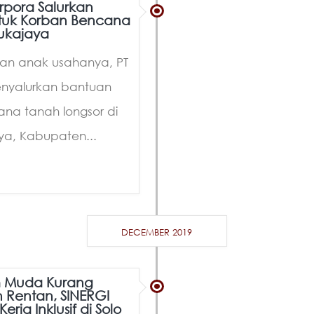
rpora Salurkan
tuk Korban Bencana
Sukajaya
dan anak usahanya, PT
enyalurkan bantuan
na tanah longsor di
a, Kabupaten...
DECEMBER 2019
 Muda Kurang
Rentan, SINERGI
erja Inklusif di Solo