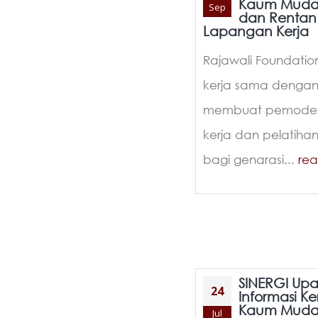
Kaum Muda
Sep
dan Rentan
Lapangan Kerja
Rajawali Foundati
kerja sama dengan
membuat pemodel
kerja dan pelatiha
bagi genarasi...
re
SINERGI Up
24
Informasi Ke
Kaum Muda
Jul