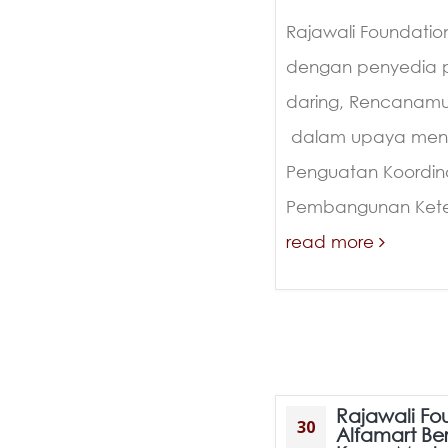
Rajawali Foundatio
dengan penyedia p
daring, Rencanam
dalam upaya meny
Penguatan Koordina
Pembangunan Ketena
read more
Rajawali Fo
30
Alfamart Be