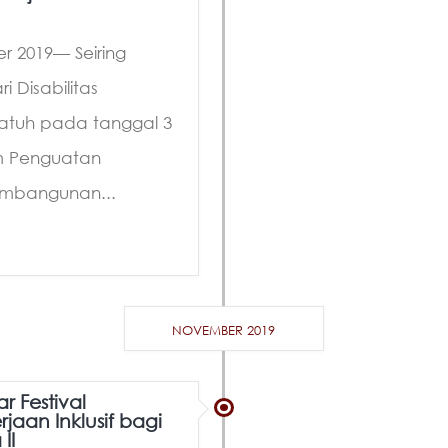
r 2019— Seiring
 Disabilitas
 jatuh pada tanggal 3
m Penguatan
embangunan...
NOVEMBER 2019
r Festival
jaan Inklusif bagi
II