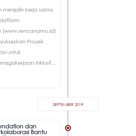
n menjalin kerja sama
latform
u (www.rencanamu.id)
ukseskan Proyek
si untuk
gakerjaan Inklusif...
SEPTEMBER 2019
undation dan
rkolaborasi Bantu