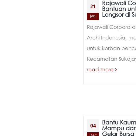
Rajawali Co
21
Bantuan un
Longsor di 
Jan
Rajawali Corpora 
Archi Indonesia, m
untuk korban benca
Kecamatan Sukajay
read more
Bantu Kaum
04
Mampu dan 
Gelar Bursa K
Dec